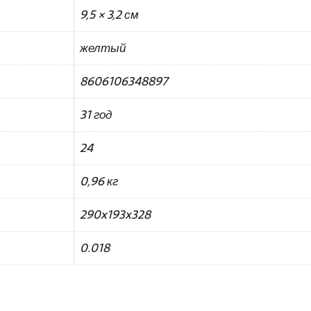
9,5 × 3,2 см
желтый
8606106348897
31 год
24
0,96 кг
290x193x328
0.018