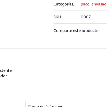
Categorías:
paco
,
envasad
SKU:
0007
Comparte este producto:
istente.
ador.
Como en la imagen