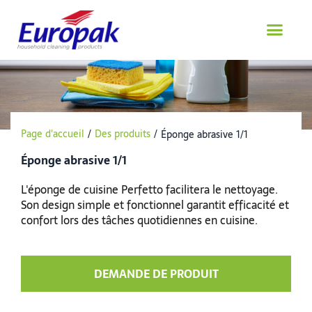
Aller
au
contenu
Page d'accueil
/
Des produits
/
Éponge abrasive 1/1
Éponge abrasive 1/1
L'éponge de cuisine Perfetto facilitera le nettoyage.
Son design simple et fonctionnel garantit efficacité et
confort lors des tâches quotidiennes en cuisine.
DEMANDE DE PRODUIT