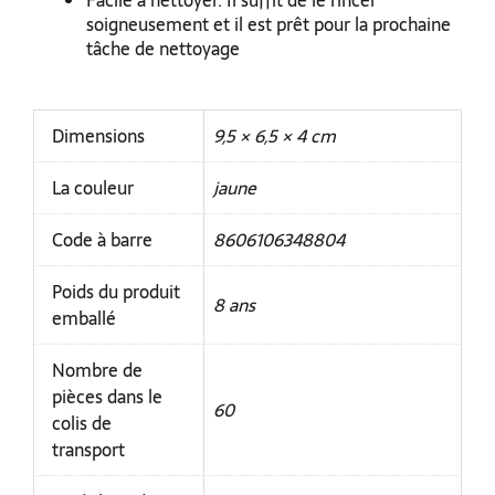
Facile à nettoyer. Il suffit de le rincer
soigneusement et il est prêt pour la prochaine
tâche de nettoyage
Dimensions
9,5 × 6,5 × 4 cm
La couleur
jaune
Code à barre
8606106348804
Poids du produit
8 ans
emballé
Nombre de
pièces dans le
60
colis de
transport