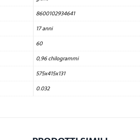
8600102934641
17 anni
60
0,96 chilogrammi
575x415x131
0.032