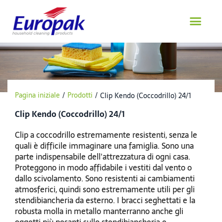
Salta
al
contenuto
Pagina iniziale
/
Prodotti
/
Clip Kendo (Coccodrillo) 24/1
Clip Kendo (Coccodrillo) 24/1
Clip a coccodrillo estremamente resistenti, senza le
quali è difficile immaginare una famiglia. Sono una
parte indispensabile dell'attrezzatura di ogni casa.
Proteggono in modo affidabile i vestiti dal vento o
dallo scivolamento. Sono resistenti ai cambiamenti
atmosferici, quindi sono estremamente utili per gli
stendibiancheria da esterno. I bracci seghettati e la
robusta molla in metallo manterranno anche gli
oggetti più pesanti sullo stendibiancheria e