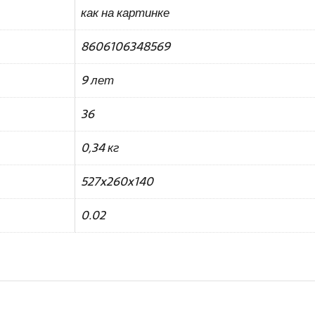
как на картинке
8606106348569
9 лет
36
0,34 кг
527x260x140
0.02