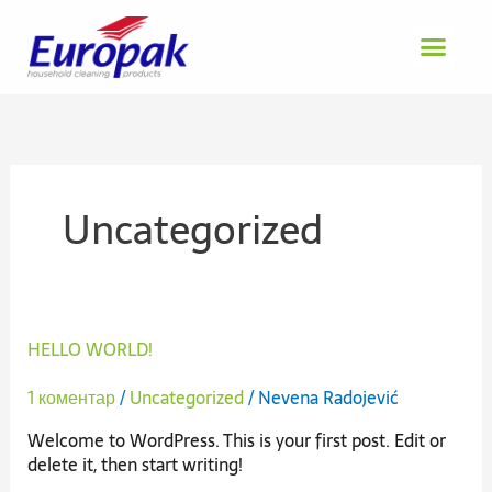
Пређи
на
садржај
Uncategorized
Hello
HELLO WORLD!
world!
1 коментар
/
Uncategorized
/
Nevena Radojević
Welcome to WordPress. This is your first post. Edit or
delete it, then start writing!