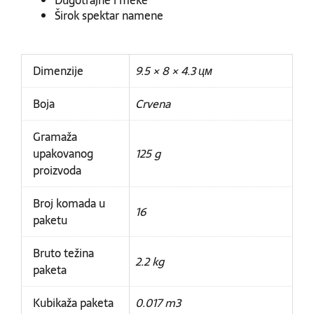
Dugotrajne i meke
Širok spektar namene
Dimenzije
9.5 × 8 × 4.3 цм
Boja
Crvena
Gramaža
upakovanog
125 g
proizvoda
Broj komada u
16
paketu
Bruto težina
2.2 kg
paketa
Kubikaža paketa
0.017 m3