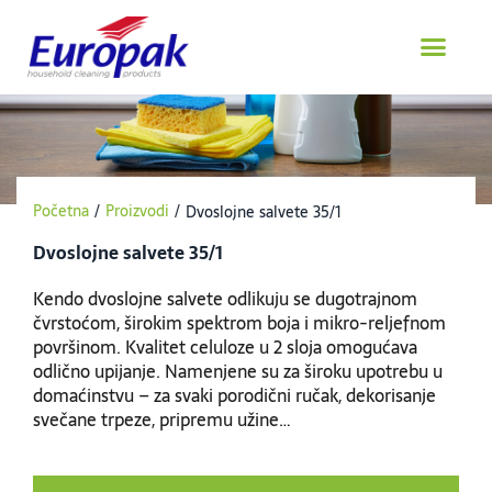
Пређи
на
садржај
Početna
/
Proizvodi
/
Dvoslojne salvete 35/1
Dvoslojne salvete 35/1
Kendo dvoslojne salvete odlikuju se dugotrajnom
čvrstoćom, širokim spektrom boja i mikro-reljefnom
površinom. Kvalitet celuloze u 2 sloja omogućava
odlično upijanje. Namenjene su za široku upotrebu u
domaćinstvu – za svaki porodični ručak, dekorisanje
svečane trpeze, pripremu užine…