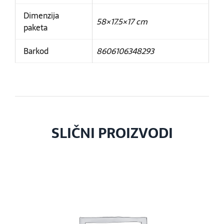
Dimenzija
58×17.5×17 cm
paketa
Barkod
8606106348293
SLIČNI PROIZVODI