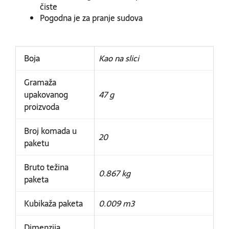
čiste
Pogodna je za pranje sudova
Boja
Kao na slici
Gramaža
upakovanog
47 g
proizvoda
Broj komada u
20
paketu
Bruto težina
0.867 kg
paketa
Kubikaža paketa
0.009 m3
Dimenzija