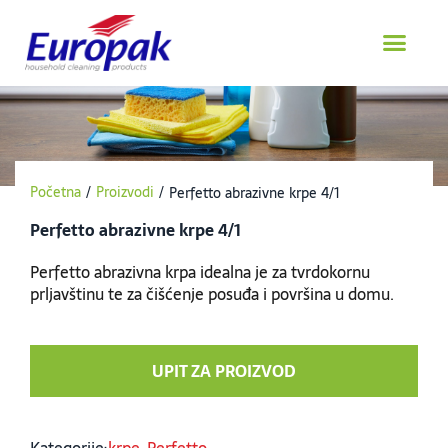
Пређи
на
садржај
Početna
/
Proizvodi
/
Perfetto abrazivne krpe 4/1
Perfetto abrazivne krpe 4/1
Perfetto abrazivna krpa idealna je za tvrdokornu
prljavštinu te za čišćenje posuđa i površina u domu.
UPIT ZA PROIZVOD
Kategorije:
krpe
,
Perfetto