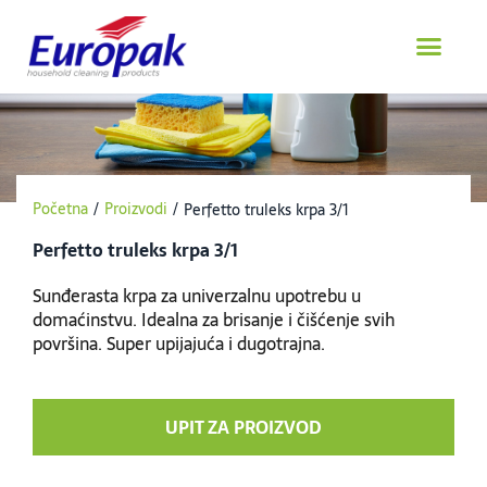
Пређи
на
садржај
Početna
/
Proizvodi
/
Perfetto truleks krpa 3/1
Perfetto truleks krpa 3/1
Sunđerasta krpa za univerzalnu upotrebu u
domaćinstvu. Idealna za brisanje i čišćenje svih
površina. Super upijajuća i dugotrajna.
UPIT ZA PROIZVOD