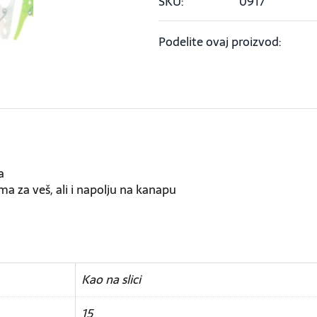
SKU:
0917
Podelite ovaj proizvod:
a
ma za veš, ali i napolju na kanapu
Kao na slici
15