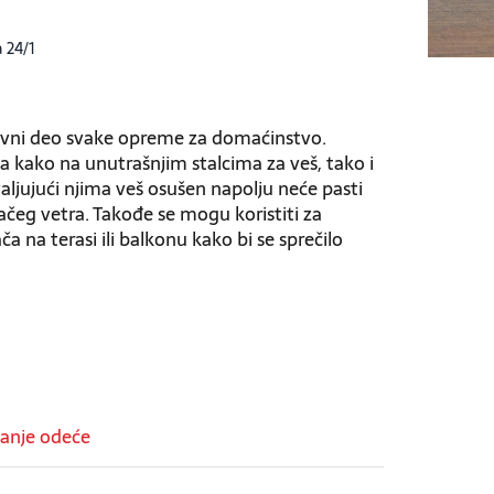
a 24/1
tavni deo svake opreme za domaćinstvo.
 kako na unutrašnjim stalcima za veš, tako i
ljujući njima veš osušen napolju neće pasti
jačeg vetra. Takođe se mogu koristiti za
ača na terasi ili balkonu kako bi se sprečilo
anje odeće