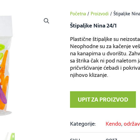
Početna
/
Proizvodi
/
Štipaljke Nin
Štipaljke Nina 24/1
Plastične štipaljke su neizos
Neophodne su za kačenje veša
na kanapima u dvorištu. Zahva
sa štrika čak ni pod naletom 
pričvršćivanje ćebadi i pokriv
njihovo klizanje.
UPIT ZA PROIZVOD
Kategorije:
Kendo
,
održav