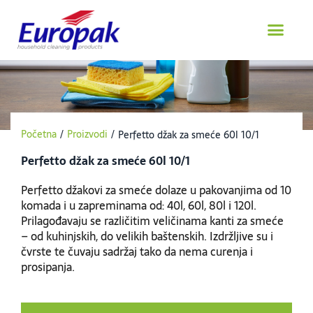
Пређи
на
садржај
Početna
/
Proizvodi
/
Perfetto džak za smeće 60l 10/1
Perfetto džak za smeće 60l 10/1
Perfetto džakovi za smeće dolaze u pakovanjima od 10
komada i u zapreminama od: 40l, 60l, 80l i 120l.
Prilagođavaju se različitim veličinama kanti za smeće
– od kuhinjskih, do velikih baštenskih. Izdržljive su i
čvrste te čuvaju sadržaj tako da nema curenja i
prosipanja.