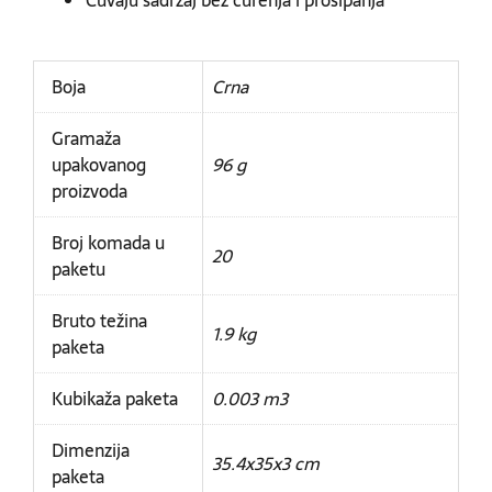
Čuvaju sadržaj bez curenja i prosipanja
Boja
Crna
Gramaža
upakovanog
96 g
proizvoda
Broj komada u
20
paketu
Bruto težina
1.9 kg
paketa
Kubikaža paketa
0.003 m3
Dimenzija
35.4x35x3 cm
paketa